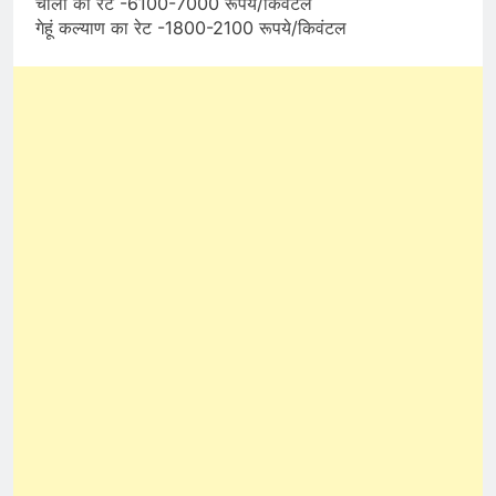
चौला का रेट -6100-7000 रूपये/किवंटल
गेहूं कल्याण का रेट -1800-2100 रूपये/किवंटल