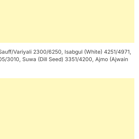
uff/Variyali 2300/6250, Isabgul (White) 4251/4971,
05/3010, Suwa (Dill Seed) 3351/4200, Ajmo (Ajwain