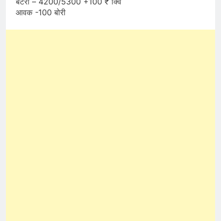
बटरी – 4200/5300 +100 ₹ क्विं
आवक -100 बोरी