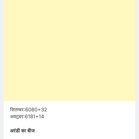
सितम्बर:6080+32
अक्टूबर:6181+14
अरंडी का बीज