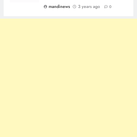
mandinews
3 years ago
0