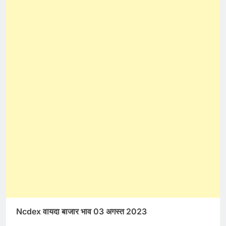
Ncdex वायदा बाजार भाव 03 अगस्त 2023