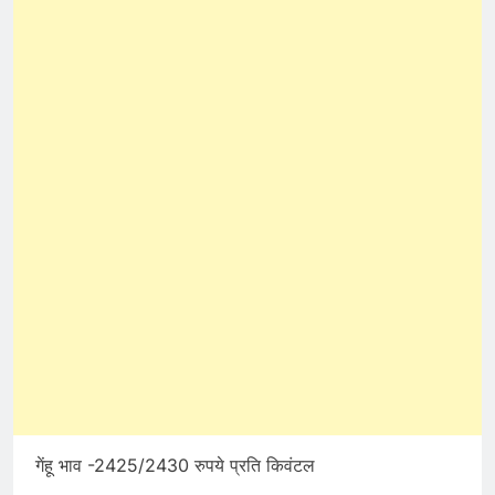
गेंहू भाव -2425/2430 रुपये प्रति किवंटल