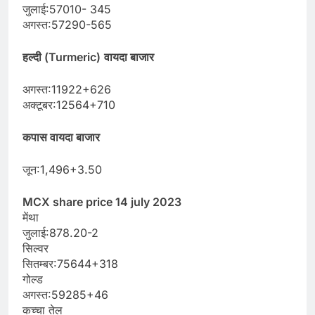
जुलाई:57010- 345
अगस्त:57290-565
हल्दी (Turmeric)
वायदा बाजार
अगस्त:11922+626
अक्टूबर:12564+710
कपास वायदा बाजार
जून:1,496+3.50
MCX share price 14 july 2023
मेंथा
जुलाई:878.20-2
सिल्वर
सितम्बर:75644+318
गोल्ड
अगस्त:59285+46
कच्चा तेल