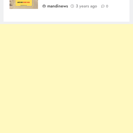
mandinews
3 years ago
0