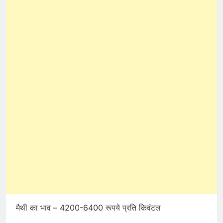
मैथी का भाव – 4200-6400 रूपये प्रति किवंटल