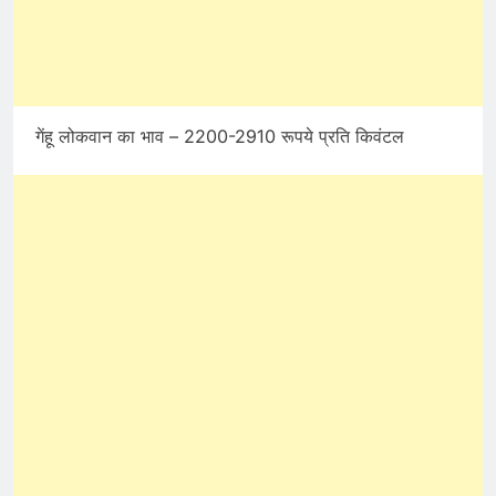
गेंहू लोकवान का भाव – 2200-2910 रूपये प्रति किवंटल