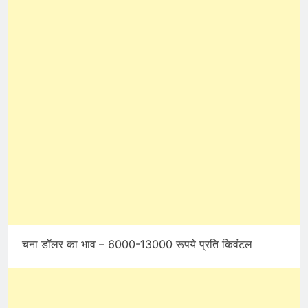
चना डॉलर का भाव – 6000-13000 रूपये प्रति किवंटल