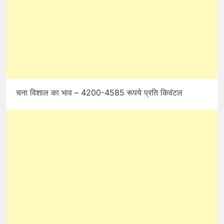
चना विशाल का भाव – 4200-4585 रूपये प्रति किवंटल