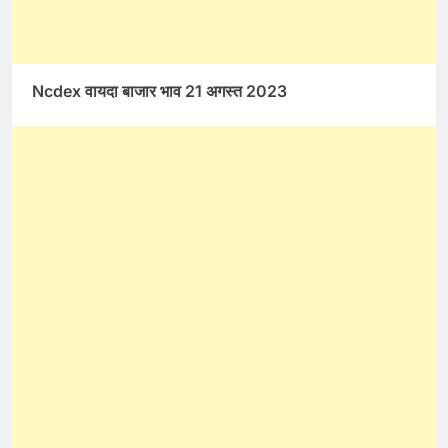
Ncdex वायदा बाजार भाव 21 अगस्त 2023