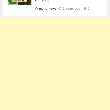
mandinews
3 years ago
0