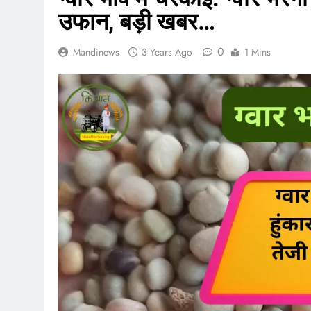
उफान, बड़ी खबर…
0
Mandinews
3 Years Ago
1 Mins