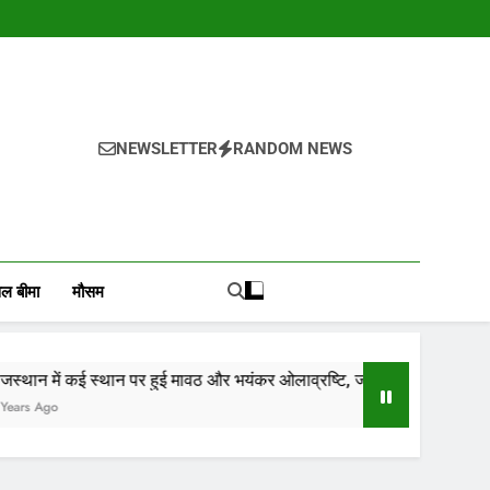
NEWSLETTER
RANDOM NEWS
, वायदा बाजार भाव, तेजी-मंदी रिपोर्ट, किसान योजनाये, और कृषि
ोजाना हमारे पोर्टल Mandinews.org पर प्रदर्शित की जाती है.
ल बीमा
मौसम
स्थान पर हुई मावठ और भयंकर ओलाव्रष्टि, जाने कितने दिनों तक रहेगा(आड़म)